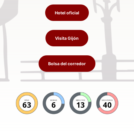
Hotel oficial
Visita Gijón
Bolsa del corredor
DÍAS
HORAS
MINUTOS
SEGUNDOS
63
6
13
39